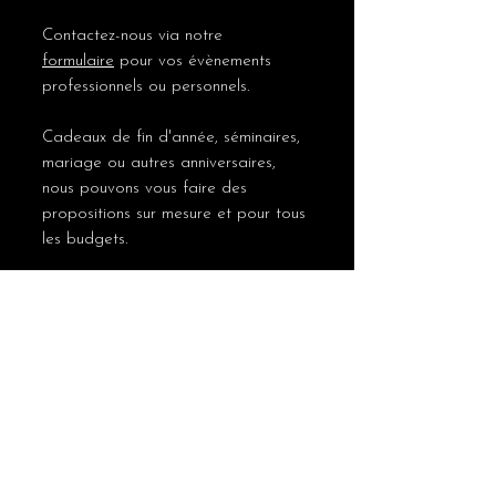
Contactez-nous via notre
formulaire
pour vos évènements
professionnels ou personnels.
Cadeaux de fin d'année, séminaires,
mariage ou autres anniversaires,
nous pouvons vous faire des
propositions sur mesure et pour tous
les budgets.
Livraison possible en France
métropolitaine.
Politique de confidentialité
Politique de cookies
Mentions légales